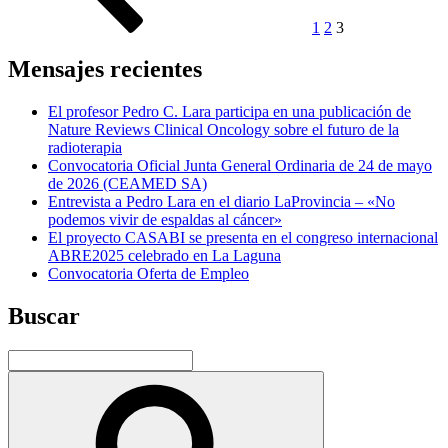
de
Canarias
1
2
3
(ITC)»
Mensajes recientes
El profesor Pedro C. Lara participa en una publicación de
Nature Reviews Clinical Oncology sobre el futuro de la
radioterapia
Convocatoria Oficial Junta General Ordinaria de 24 de mayo
de 2026 (CEAMED SA)
Entrevista a Pedro Lara en el diario LaProvincia – «No
podemos vivir de espaldas al cáncer»
El proyecto CASABI se presenta en el congreso internacional
ABRE2025 celebrado en La Laguna
Convocatoria Oferta de Empleo
Buscar
Buscar
por:
Buscar