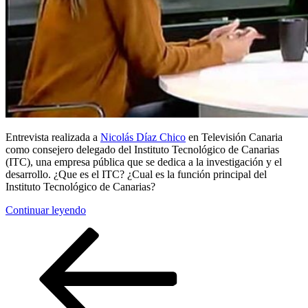
Entrevista realizada a
Nicolás Díaz Chico
en Televisión Canaria
como consejero delegado del Instituto Tecnológico de Canarias
(ITC), una empresa pública que se dedica a la investigación y el
desarrollo. ¿Que es el ITC? ¿Cual es la función principal del
Instituto Tecnológico de Canarias?
«Nicolás
Continuar leyendo
Díaz
Paginación
Página
Página
Página
Página
Chico
anterior
consejero
de
delegado
entradas
del
Instituto
Tecnológico