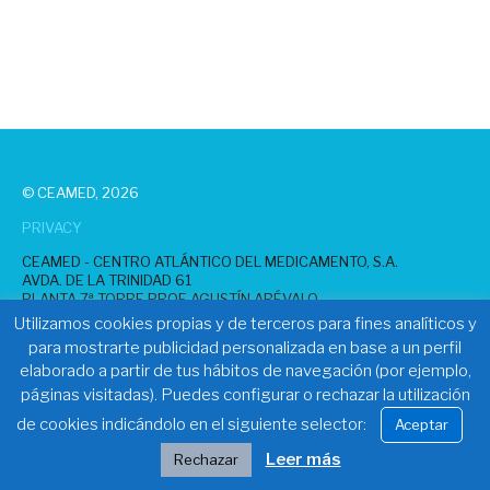
© CEAMED, 2026
PRIVACY
CEAMED - CENTRO ATLÁNTICO DEL MEDICAMENTO, S.A.
AVDA. DE LA TRINIDAD 61
PLANTA 7ª TORRE PROF. AGUSTÍN ARÉVALO
38204 SAN CRISTÓBAL DE LA LAGUNA (S/C TENERIFE), SPAIN
Utilizamos cookies propias y de terceros para fines analíticos y
TEL.:
+ 34 822 102 653
para mostrarte publicidad personalizada en base a un perfil
EMAIL:
CEAMED@CEAMEDSA.COM
elaborado a partir de tus hábitos de navegación (por ejemplo,
SEARCH
páginas visitadas). Puedes configurar o rechazar la utilización
Search
de cookies indicándolo en el siguiente selector:
Sea
Aceptar
for:
Leer más
Rechazar