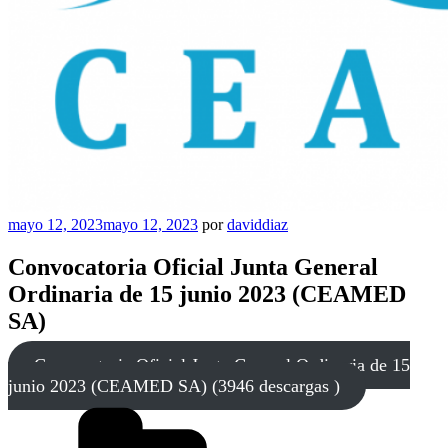
Publicado
mayo 12, 2023
mayo 12, 2023
por
daviddiaz
en
Convocatoria Oficial Junta General
Ordinaria de 15 junio 2023 (CEAMED
SA)
Convocatoria Oficial Junta General Ordinaria de 15
junio 2023 (CEAMED SA) (3946 descargas )
Categorías