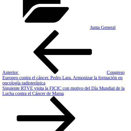
Junta General
Navegación
Entrada
anterior:
de
entradas
Anterior
Congreso
Europeo contra el cáncer. Pedro Lara. Armonizar la formación en
oncología radioterápica
Siguiente
Siguiente
RTVE visita la FICIC con motivo del Día Mundial de la
entrada
Lucha contra el Cáncer de Mama