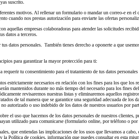
yas suscrito.
iferentes motivos. Al rellenar un formulario o mandar un correo-e en el
nto cuando nos prestas autorización para enviarte las ofertas personali
n aquellas empresas colaboradoras para atender las solicitudes recibidas 
s datos a terceros.
ir tus datos personales. También tienes derecho a oponerte a que usemos
ncipios para garantizar la mayor protección para ti:
requerir tu consentimiento para el tratamiento de tus datos personales
tos estrictamente necesarios en relación con los fines para los que los
serán mantenidos durante no más tiempo del necesario para los fines del
ódicamente revisaremos nuestras listas y eliminaremos aquellos registro
ratados de tal manera que se garantice una seguridad adecuada de los d
 no autorizado o uso indebido de los datos de nuestros usuarios por part
sobre el uso que hacemos de los datos personales de nuestros clientes, p
yan utilizado para comunicarse (formulario online, por teléfono o por 
ales, que entiendas las implicaciones de los usos que llevamos a cabo, 
 y la Política de cookies, información que puedes consultar en esta mi