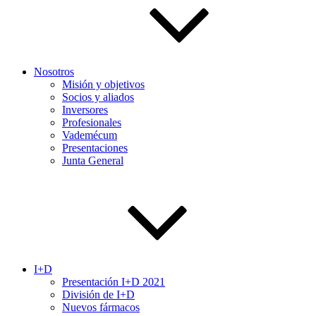
Nosotros
Misión y objetivos
Socios y aliados
Inversores
Profesionales
Vademécum
Presentaciones
Junta General
I+D
Presentación I+D 2021
División de I+D
Nuevos fármacos