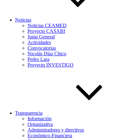
Noticias
Noticias CEAMED
Proyecto CASABI
Junta General
Actividades
Convocatorias
Nicolás Díaz Chico
Pedro Lara
Proyecto INVESTIGO
Transparencia
Información
Organizativa
Administradores y directivos
Económico-Financiera