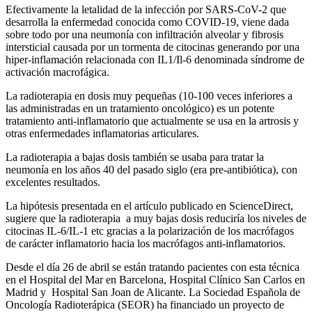
Efectivamente la letalidad de la infección por SARS-CoV-2 que
desarrolla la enfermedad conocida como COVID-19, viene dada
sobre todo por una neumonía con infiltración alveolar y fibrosis
intersticial causada por un tormenta de citocinas generando por una
hiper-inflamación relacionada con IL1/Il-6 denominada síndrome de
activación macrofágica.
La radioterapia en dosis muy pequeñas (10-100 veces inferiores a
las administradas en un tratamiento oncológico) es un potente
tratamiento anti-inflamatorio que actualmente se usa en la artrosis y
otras enfermedades inflamatorias articulares.
La radioterapia a bajas dosis también se usaba para tratar la
neumonía en los años 40 del pasado siglo (era pre-antibiótica), con
excelentes resultados.
La hipótesis presentada en el artículo publicado en ScienceDirect,
sugiere que la radioterapia a muy bajas dosis reduciría los niveles de
citocinas IL-6/IL-1 etc gracias a la polarización de los macrófagos
de carácter inflamatorio hacia los macrófagos anti-inflamatorios.
Desde el día 26 de abril se están tratando pacientes con esta técnica
en el Hospital del Mar en Barcelona, Hospital Clínico San Carlos en
Madrid y Hospital San Joan de Alicante. La Sociedad Española de
Oncología Radioterápica (SEOR) ha financiado un proyecto de