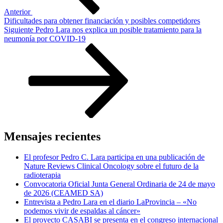
Anterior
Dificultades para obtener financiación y posibles competidores
Siguiente
Siguiente
Pedro Lara nos explica un posible tratamiento para la
entrada
neumonía por COVID-19
Mensajes recientes
El profesor Pedro C. Lara participa en una publicación de
Nature Reviews Clinical Oncology sobre el futuro de la
radioterapia
Convocatoria Oficial Junta General Ordinaria de 24 de mayo
de 2026 (CEAMED SA)
Entrevista a Pedro Lara en el diario LaProvincia – «No
podemos vivir de espaldas al cáncer»
El proyecto CASABI se presenta en el congreso internacional