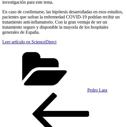
investigación para este tema.
En caso de confirmarse, las hipótesis desarrolladas en esos estudios,
pacientes que sufran la enfermedad COVID-19 podrían recibir un
tratamiento anti-inflamatorio. Con la gran ventaja de ser un
tratamiento seguro y disponible la mayoría de los hospitales
generales de España.
Leer artículo en ScienceDirect
Categorías
Pedro Lara
Navegación
Entrada
anterior:
de
entradas