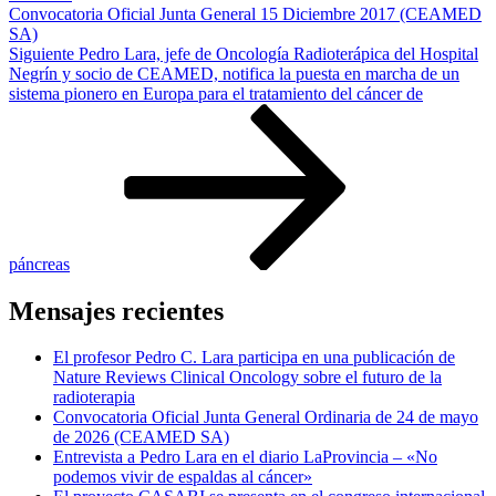
Convocatoria Oficial Junta General 15 Diciembre 2017 (CEAMED
SA)
Siguiente
Siguiente
Pedro Lara, jefe de Oncología Radioterápica del Hospital
entrada
Negrín y socio de CEAMED, notifica la puesta en marcha de un
sistema pionero en Europa para el tratamiento del cáncer de
páncreas
Mensajes recientes
El profesor Pedro C. Lara participa en una publicación de
Nature Reviews Clinical Oncology sobre el futuro de la
radioterapia
Convocatoria Oficial Junta General Ordinaria de 24 de mayo
de 2026 (CEAMED SA)
Entrevista a Pedro Lara en el diario LaProvincia – «No
podemos vivir de espaldas al cáncer»